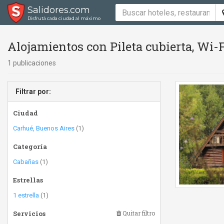
Salidores.com
Disfrutá cada ciudad al máximo
Alojamientos con Pileta cubierta, Wi-F
1 publicaciones
Filtrar por:
Ciudad
Carhué, Buenos Aires
(1)
Categoría
Cabañas
(1)
Estrellas
1 estrella
(1)
Servicios
Quitar filtro