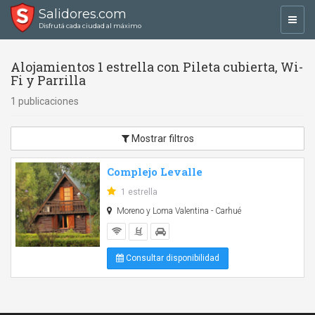
Salidores.com
Toggl
Disfrutá cada ciudad al máximo
navig
Alojamientos 1 estrella con Pileta cubierta, Wi-
Fi y Parrilla
1 publicaciones
Mostrar filtros
Complejo Levalle
1 estrella
Moreno y Loma Valentina - Carhué
Consultar disponibilidad