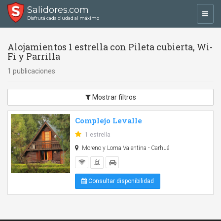
Salidores.com
Toggl
Disfrutá cada ciudad al máximo
navig
Alojamientos 1 estrella con Pileta cubierta, Wi-
Fi y Parrilla
1 publicaciones
Mostrar filtros
Complejo Levalle
1 estrella
Moreno y Loma Valentina - Carhué
Consultar disponibilidad