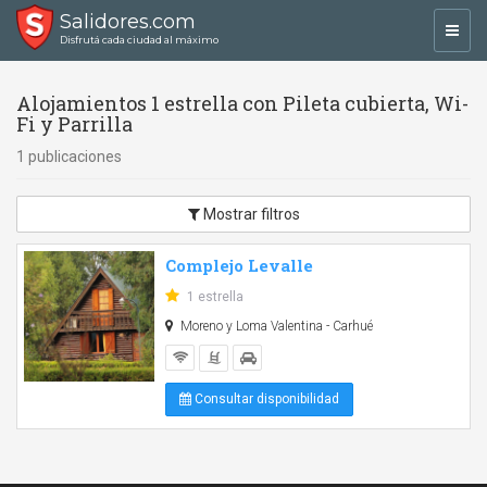
Salidores.com
Toggl
Disfrutá cada ciudad al máximo
navig
Alojamientos 1 estrella con Pileta cubierta, Wi-
Fi y Parrilla
1 publicaciones
Mostrar filtros
Complejo Levalle
1 estrella
Moreno y Loma Valentina - Carhué
Consultar disponibilidad