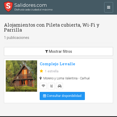
Salidores.com
Toggl
Disfrutá cada ciudad al máximo
navig
Alojamientos con Pileta cubierta, Wi-Fi y
Parrilla
1 publicaciones
Mostrar filtros
Complejo Levalle
1 estrella
Moreno y Loma Valentina - Carhué
Consultar disponibilidad