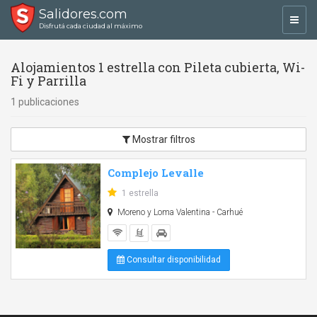
Salidores.com
Toggl
Disfrutá cada ciudad al máximo
navig
Alojamientos 1 estrella con Pileta cubierta, Wi-
Fi y Parrilla
1 publicaciones
Mostrar filtros
Complejo Levalle
1 estrella
Moreno y Loma Valentina - Carhué
Consultar disponibilidad