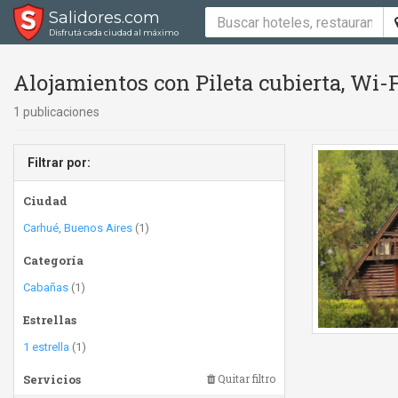
Salidores.com
Disfrutá cada ciudad al máximo
Alojamientos con Pileta cubierta, Wi-F
1 publicaciones
Filtrar por:
Ciudad
Carhué, Buenos Aires
(1)
Categoría
Cabañas
(1)
Estrellas
1 estrella
(1)
Servicios
Quitar filtro