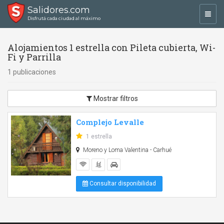
Salidores.com
Toggl
Disfrutá cada ciudad al máximo
navig
Alojamientos 1 estrella con Pileta cubierta, Wi-
Fi y Parrilla
1 publicaciones
Mostrar filtros
Complejo Levalle
1 estrella
Moreno y Loma Valentina - Carhué
Consultar disponibilidad