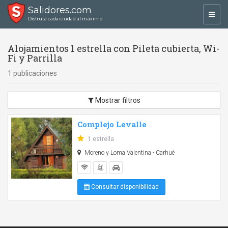
Salidores.com
Toggl
Disfrutá cada ciudad al máximo
navig
Alojamientos 1 estrella con Pileta cubierta, Wi-
Fi y Parrilla
1 publicaciones
Mostrar filtros
Complejo Levalle
1 estrella
Moreno y Loma Valentina - Carhué
Consultar disponibilidad