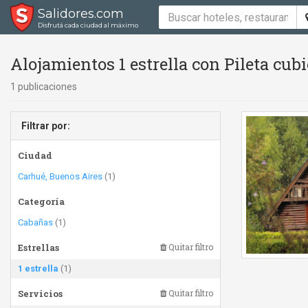
Salidores.com
Disfrutá cada ciudad al máximo
Alojamientos 1 estrella con Pileta cubi
1 publicaciones
Filtrar por:
Ciudad
Carhué, Buenos Aires
(1)
Categoría
Cabañas
(1)
Estrellas
Quitar filtro
1 estrella
(1)
Servicios
Quitar filtro