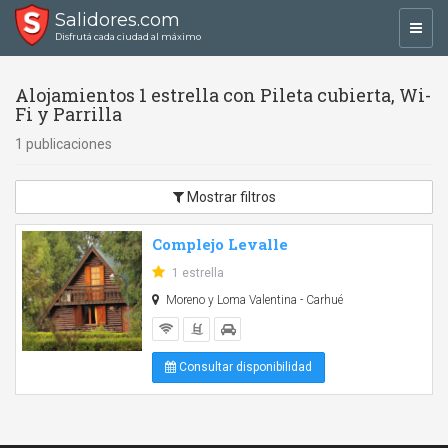
Salidores.com
Toggl
Disfrutá cada ciudad al máximo
navig
Alojamientos 1 estrella con Pileta cubierta, Wi-
Fi y Parrilla
1 publicaciones
Mostrar filtros
Complejo Levalle
1 estrella
Moreno y Loma Valentina - Carhué
Consultar disponibilidad