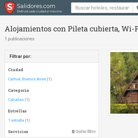
Salidores.com
Disfrutá cada ciudad al máximo
Alojamientos con Pileta cubierta, Wi-F
1 publicaciones
Filtrar por:
Ciudad
Carhué, Buenos Aires
(1)
Categoría
Cabañas
(1)
Estrellas
1 estrella
(1)
Servicios
Quitar filtro