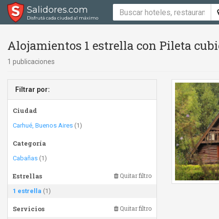
Salidores.com
Disfrutá cada ciudad al máximo
Alojamientos 1 estrella con Pileta cubi
1 publicaciones
Filtrar por:
Ciudad
Carhué, Buenos Aires
(1)
Categoría
Cabañas
(1)
Estrellas
Quitar filtro
1 estrella
(1)
Servicios
Quitar filtro