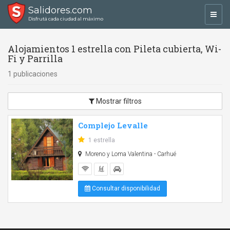
Salidores.com
Toggl
Disfrutá cada ciudad al máximo
navig
Alojamientos 1 estrella con Pileta cubierta, Wi-
Fi y Parrilla
1 publicaciones
Mostrar filtros
Complejo Levalle
1 estrella
Moreno y Loma Valentina - Carhué
Consultar disponibilidad