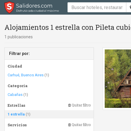
Salidores.com
Disfrutá cada ciudad al máximo
Alojamientos 1 estrella con Pileta cubi
1 publicaciones
Filtrar por:
Ciudad
Carhué, Buenos Aires
(1)
Categoría
Cabañas
(1)
Estrellas
Quitar filtro
1 estrella
(1)
Servicios
Quitar filtro