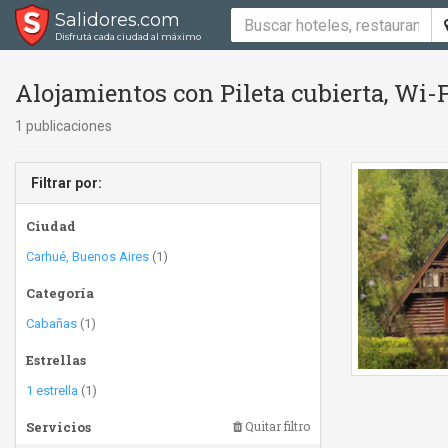
Salidores.com
Disfrutá cada ciudad al máximo
Alojamientos con Pileta cubierta, Wi-F
1 publicaciones
Filtrar por:
Ciudad
Carhué, Buenos Aires
(1)
Categoría
Cabañas
(1)
Estrellas
1 estrella
(1)
Servicios
Quitar filtro