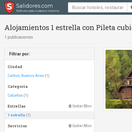
Salidores.com
Disfrutá cada ciudad al máximo
Alojamientos 1 estrella con Pileta cubi
1 publicaciones
Filtrar por:
Ciudad
Carhué, Buenos Aires
(1)
Categoría
Cabañas
(1)
Estrellas
Quitar filtro
1 estrella
(1)
Servicios
Quitar filtro