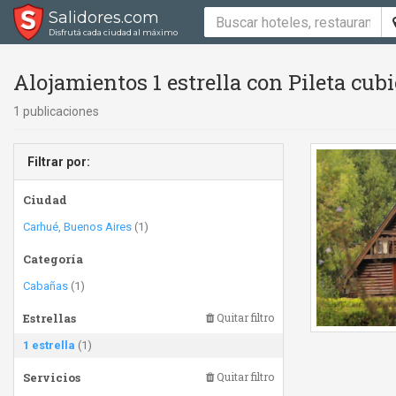
Salidores.com
Disfrutá cada ciudad al máximo
Alojamientos 1 estrella con Pileta cubi
1 publicaciones
Filtrar por:
Ciudad
Carhué, Buenos Aires
(1)
Categoría
Cabañas
(1)
Estrellas
Quitar filtro
1 estrella
(1)
Servicios
Quitar filtro