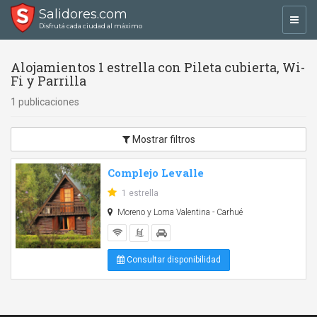
Salidores.com
Toggl
Disfrutá cada ciudad al máximo
navig
Alojamientos 1 estrella con Pileta cubierta, Wi-
Fi y Parrilla
1 publicaciones
Mostrar filtros
Complejo Levalle
1 estrella
Moreno y Loma Valentina - Carhué
Consultar disponibilidad