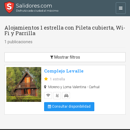
Salidores.com
Toggl
Disfrutá cada ciudad al máximo
navig
Alojamientos 1 estrella con Pileta cubierta, Wi-
Fi y Parrilla
1 publicaciones
Mostrar filtros
Complejo Levalle
1 estrella
Moreno y Loma Valentina - Carhué
Consultar disponibilidad