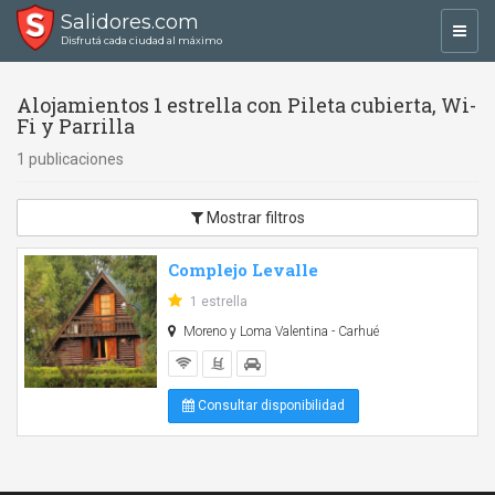
Salidores.com
Toggl
Disfrutá cada ciudad al máximo
navig
Alojamientos 1 estrella con Pileta cubierta, Wi-
Fi y Parrilla
1 publicaciones
Mostrar filtros
Complejo Levalle
1 estrella
Moreno y Loma Valentina - Carhué
Consultar disponibilidad