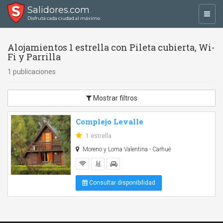
Salidores.com
Toggl
Disfrutá cada ciudad al máximo
navig
Alojamientos 1 estrella con Pileta cubierta, Wi-
Fi y Parrilla
1 publicaciones
Mostrar filtros
Complejo Levalle
1 estrella
Moreno y Loma Valentina - Carhué
Consultar disponibilidad