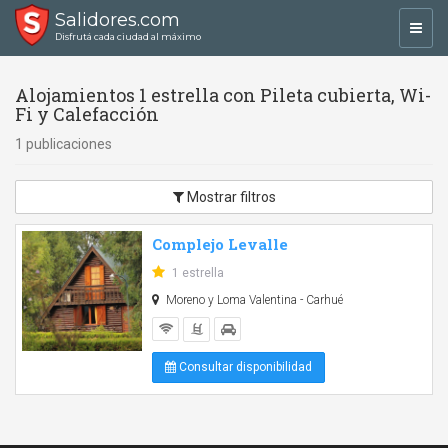
Salidores.com
Toggl
Disfrutá cada ciudad al máximo
navig
Alojamientos 1 estrella con Pileta cubierta, Wi-
Fi y Calefacción
1 publicaciones
Mostrar filtros
Complejo Levalle
1 estrella
Moreno y Loma Valentina - Carhué
Consultar disponibilidad