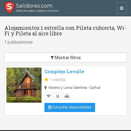
Salidores.com
Toggl
Disfrutá cada ciudad al máximo
navig
Alojamientos 1 estrella con Pileta cubierta, Wi-
Fi y Pileta al aire libre
1 publicaciones
Mostrar filtros
Complejo Levalle
1 estrella
Moreno y Loma Valentina - Carhué
Consultar disponibilidad