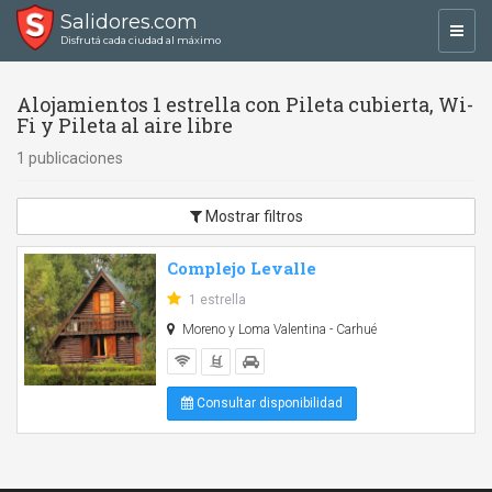
Salidores.com
Toggl
Disfrutá cada ciudad al máximo
navig
Alojamientos 1 estrella con Pileta cubierta, Wi-
Fi y Pileta al aire libre
1 publicaciones
Mostrar filtros
Complejo Levalle
1 estrella
Moreno y Loma Valentina - Carhué
Consultar disponibilidad