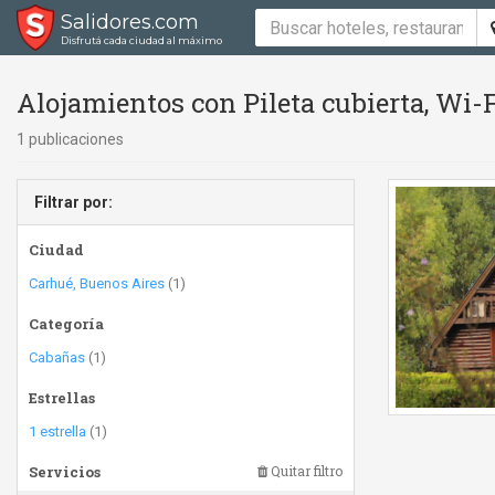
Salidores.com
Disfrutá cada ciudad al máximo
Alojamientos con Pileta cubierta, Wi-Fi 
1 publicaciones
Filtrar por:
Ciudad
Carhué, Buenos Aires
(1)
Categoría
Cabañas
(1)
Estrellas
1 estrella
(1)
Servicios
Quitar filtro