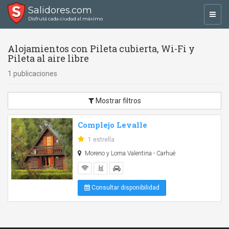
Salidores.com
Toggl
Disfrutá cada ciudad al máximo
navig
Alojamientos con Pileta cubierta, Wi-Fi y
Pileta al aire libre
1 publicaciones
Mostrar filtros
Complejo Levalle
1 estrella
Moreno y Loma Valentina - Carhué
Consultar disponibilidad