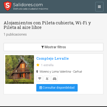
Salidores.com
Toggl
Disfrutá cada ciudad al máximo
navig
Alojamientos con Pileta cubierta, Wi-Fi y
Pileta al aire libre
1 publicaciones
Mostrar filtros
Complejo Levalle
1 estrella
Moreno y Loma Valentina - Carhué
Consultar disponibilidad