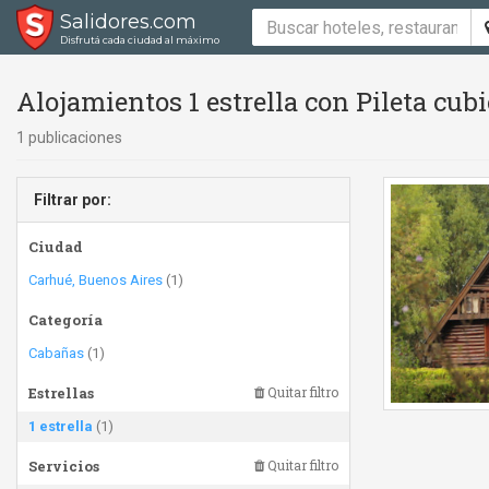
Salidores.com
Disfrutá cada ciudad al máximo
Alojamientos 1 estrella con Pileta cubie
1 publicaciones
Filtrar por:
Ciudad
Carhué, Buenos Aires
(1)
Categoría
Cabañas
(1)
Estrellas
Quitar filtro
1 estrella
(1)
Servicios
Quitar filtro