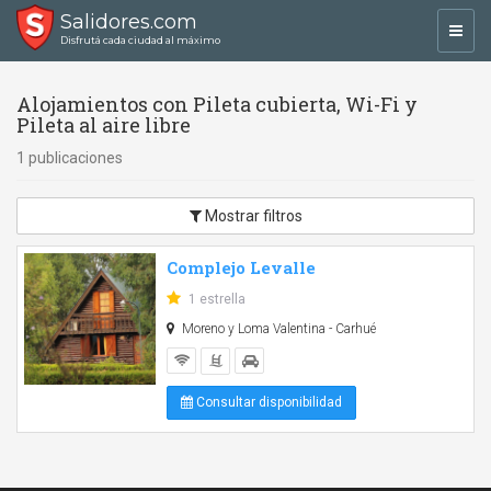
Salidores.com
Toggl
Disfrutá cada ciudad al máximo
navig
Alojamientos con Pileta cubierta, Wi-Fi y
Pileta al aire libre
1 publicaciones
Mostrar filtros
Complejo Levalle
1 estrella
Moreno y Loma Valentina - Carhué
Consultar disponibilidad