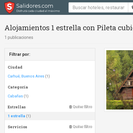
Salidores.com
Disfrutá cada ciudad al máximo
Alojamientos 1 estrella con Pileta cub
1 publicaciones
Filtrar por:
Ciudad
Carhué, Buenos Aires
(1)
Categoría
Cabañas
(1)
Estrellas
Quitar filtro
1 estrella
(1)
Servicios
Quitar filtro