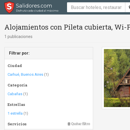
Salidores.com
Disfrutá cada ciudad al máximo
Alojamientos con Pileta cubierta, Wi-
1 publicaciones
Filtrar por:
Ciudad
Carhué, Buenos Aires
(1)
Categoría
Cabañas
(1)
Estrellas
1 estrella
(1)
Servicios
Quitar filtro