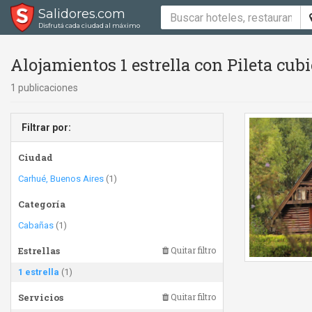
Salidores.com
Disfrutá cada ciudad al máximo
Alojamientos 1 estrella con Pileta cub
1 publicaciones
Filtrar por:
Ciudad
Carhué, Buenos Aires
(1)
Categoría
Cabañas
(1)
Estrellas
Quitar filtro
1 estrella
(1)
Servicios
Quitar filtro