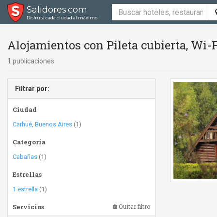
Salidores.com
Disfrutá cada ciudad al máximo
Alojamientos con Pileta cubierta, Wi-
1 publicaciones
Filtrar por:
Ciudad
Carhué, Buenos Aires
(1)
Categoría
Cabañas
(1)
Estrellas
1 estrella
(1)
Servicios
Quitar filtro