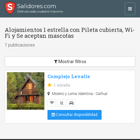
Salidores.com
Toggl
Disfrutá cada ciudad al máximo
navig
Alojamientos 1 estrella con Pileta cubierta, Wi-
Fi y Se aceptan mascotas
1 publicaciones
Mostrar filtros
Complejo Levalle
1 estrella
Moreno y Loma Valentina - Carhué
Consultar disponibilidad