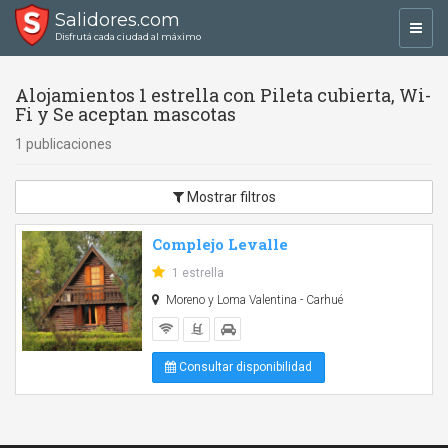
Salidores.com
Toggl
Disfrutá cada ciudad al máximo
navig
Alojamientos 1 estrella con Pileta cubierta, Wi-
Fi y Se aceptan mascotas
1 publicaciones
Mostrar filtros
Complejo Levalle
1 estrella
Moreno y Loma Valentina - Carhué
Consultar disponibilidad