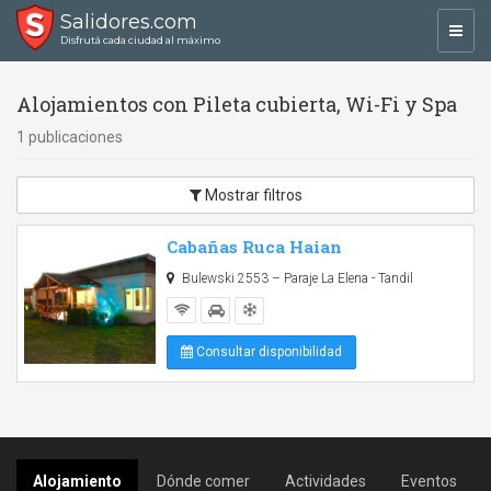
Salidores.com
Toggl
Disfrutá cada ciudad al máximo
navig
Alojamientos con Pileta cubierta, Wi-Fi y Spa
1 publicaciones
Mostrar filtros
Cabañas Ruca Haian
Bulewski 2553 – Paraje La Elena - Tandil
Consultar disponibilidad
Alojamiento
Dónde comer
Actividades
Eventos