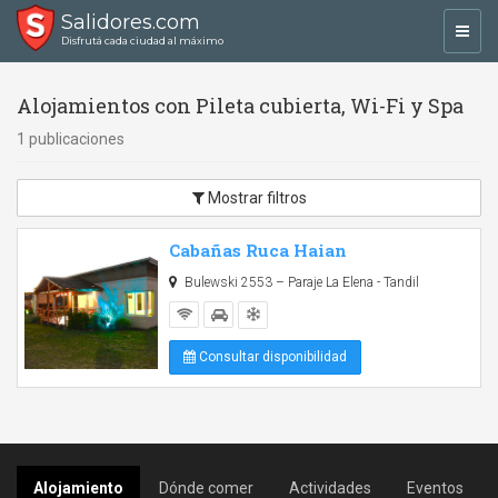
Salidores.com
Toggl
Disfrutá cada ciudad al máximo
navig
Alojamientos con Pileta cubierta, Wi-Fi y Spa
1 publicaciones
Mostrar filtros
Cabañas Ruca Haian
Bulewski 2553 – Paraje La Elena - Tandil
Consultar disponibilidad
Alojamiento
Dónde comer
Actividades
Eventos