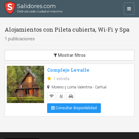
Salidores.com
Toggl
Disfrutá cada ciudad al máximo
navig
Alojamientos con Pileta cubierta, Wi-Fi y Spa
1 publicaciones
Mostrar filtros
Complejo Levalle
1 estrella
Moreno y Loma Valentina - Carhué
Consultar disponibilidad