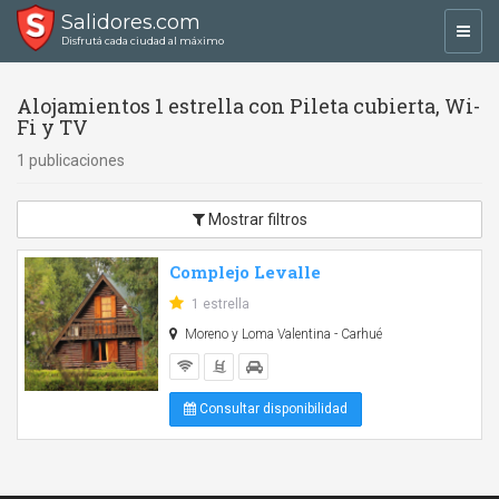
Salidores.com
Toggl
Disfrutá cada ciudad al máximo
navig
Alojamientos 1 estrella con Pileta cubierta, Wi-
Fi y TV
1 publicaciones
Mostrar filtros
Complejo Levalle
1 estrella
Moreno y Loma Valentina - Carhué
Consultar disponibilidad