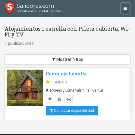
Salidores.com
Toggl
Disfrutá cada ciudad al máximo
navig
Alojamientos 1 estrella con Pileta cubierta, Wi-
Fi y TV
1 publicaciones
Mostrar filtros
Complejo Levalle
1 estrella
Moreno y Loma Valentina - Carhué
Consultar disponibilidad