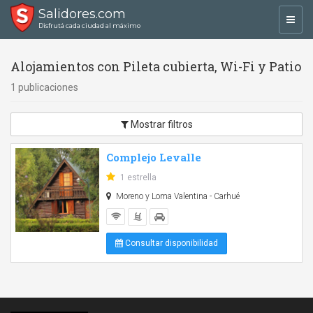
Salidores.com
Toggl
Disfrutá cada ciudad al máximo
navig
Alojamientos con Pileta cubierta, Wi-Fi y Patio
1 publicaciones
Mostrar filtros
Complejo Levalle
1 estrella
Moreno y Loma Valentina - Carhué
Consultar disponibilidad