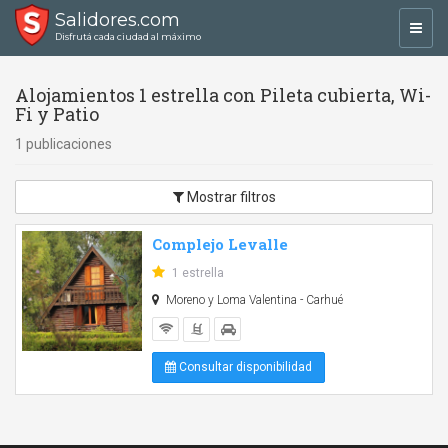
Salidores.com
Toggl
Disfrutá cada ciudad al máximo
navig
Alojamientos 1 estrella con Pileta cubierta, Wi-
Fi y Patio
1 publicaciones
Mostrar filtros
Complejo Levalle
1 estrella
Moreno y Loma Valentina - Carhué
Consultar disponibilidad