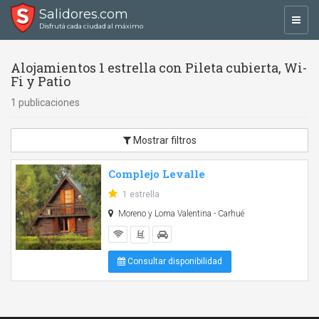
Salidores.com
Toggl
Disfrutá cada ciudad al máximo
navig
Alojamientos 1 estrella con Pileta cubierta, Wi-
Fi y Patio
1 publicaciones
Mostrar filtros
Complejo Levalle
1 estrella
Moreno y Loma Valentina - Carhué
Consultar disponibilidad