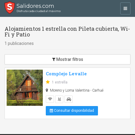
Salidores.com
Toggl
Disfrutá cada ciudad al máximo
navig
Alojamientos 1 estrella con Pileta cubierta, Wi-
Fi y Patio
1 publicaciones
Mostrar filtros
Complejo Levalle
1 estrella
Moreno y Loma Valentina - Carhué
Consultar disponibilidad