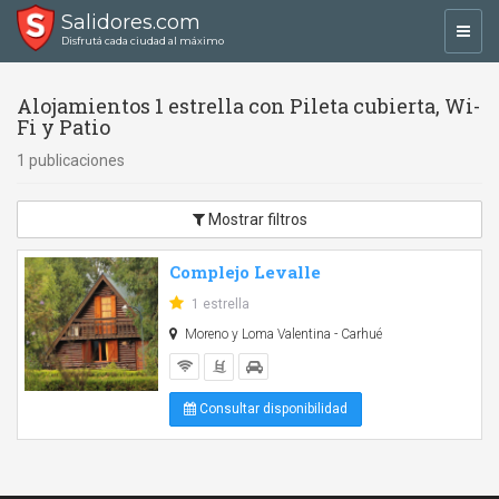
Salidores.com
Toggl
Disfrutá cada ciudad al máximo
navig
Alojamientos 1 estrella con Pileta cubierta, Wi-
Fi y Patio
1 publicaciones
Mostrar filtros
Complejo Levalle
1 estrella
Moreno y Loma Valentina - Carhué
Consultar disponibilidad