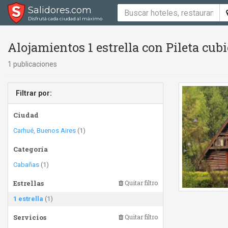
Salidores.com
Disfrutá cada ciudad al máximo
Alojamientos 1 estrella con Pileta cubi
1 publicaciones
Filtrar por:
Ciudad
Carhué, Buenos Aires
(1)
Categoría
Cabañas
(1)
Estrellas
Quitar filtro
1 estrella
(1)
Servicios
Quitar filtro