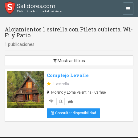
Salidores.com
Toggl
Disfrutá cada ciudad al máximo
navig
Alojamientos 1 estrella con Pileta cubierta, Wi-
Fi y Patio
1 publicaciones
Mostrar filtros
Complejo Levalle
1 estrella
Moreno y Loma Valentina - Carhué
Consultar disponibilidad