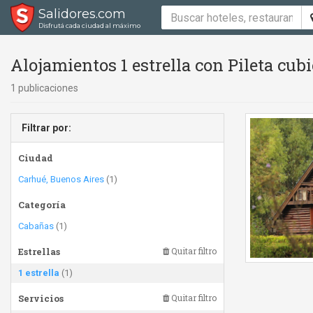
Salidores.com
Disfrutá cada ciudad al máximo
Alojamientos 1 estrella con Pileta cubi
1 publicaciones
Filtrar por:
Ciudad
Carhué, Buenos Aires
(1)
Categoría
Cabañas
(1)
Estrellas
Quitar filtro
1 estrella
(1)
Servicios
Quitar filtro