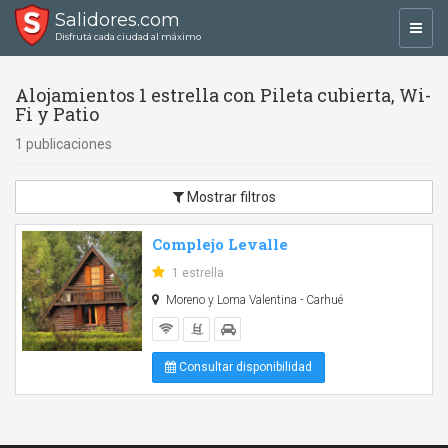
Salidores.com
Toggl
Disfrutá cada ciudad al máximo
navig
Alojamientos 1 estrella con Pileta cubierta, Wi-
Fi y Patio
1 publicaciones
Mostrar filtros
Complejo Levalle
1 estrella
Moreno y Loma Valentina - Carhué
Consultar disponibilidad